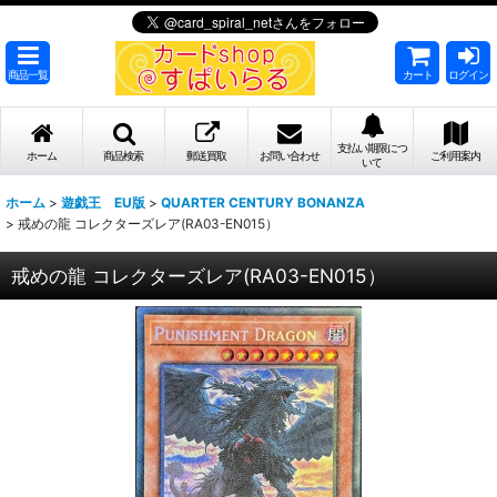
商品一覧
カート
ログイン
支払い期限につ
ホーム
商品検索
郵送買取
お問い合わせ
ご利用案内
いて
ホーム
>
遊戯王 EU版
>
QUARTER CENTURY BONANZA
>
戒めの龍 コレクターズレア(RA03-EN015）
戒めの龍 コレクターズレア(RA03-EN015）