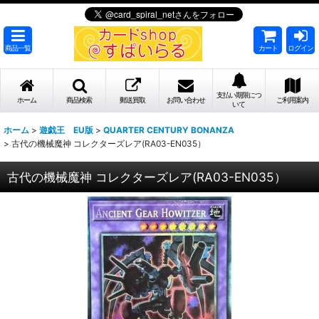
商品一覧
カート
ログイン
支払い期限につ
ホーム
商品検索
郵送買取
お問い合わせ
ご利用案内
いて
ホーム
>
遊戯王 EU版
>
QUARTER CENTURY BONANZA
>
古代の機械魔神 コレクターズレア(RA03-EN035）
古代の機械魔神 コレクターズレア(RA03-EN035）