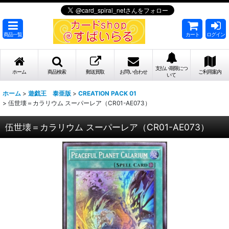
商品一覧
カート
ログイン
支払い期限につ
ホーム
商品検索
郵送買取
お問い合わせ
ご利用案内
いて
ホーム
>
遊戯王 泰亜版
>
CREATION PACK 01
>
伍世壊＝カラリウム スーパーレア（CR01-AE073）
伍世壊＝カラリウム スーパーレア（CR01-AE073）