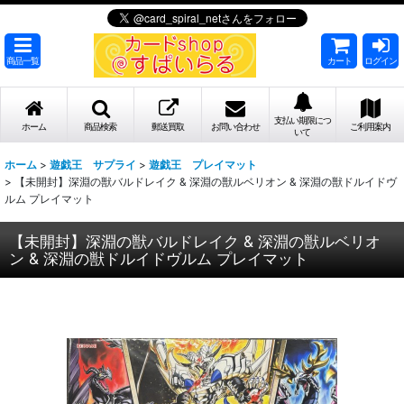
商品一覧
カート
ログイン
支払い期限につ
ホーム
商品検索
郵送買取
お問い合わせ
ご利用案内
いて
ホーム
>
遊戯王 サプライ
>
遊戯王 プレイマット
>
【未開封】深淵の獣バルドレイク & 深淵の獣ルベリオン & 深淵の獣ドルイドヴ
ルム プレイマット
【未開封】深淵の獣バルドレイク & 深淵の獣ルベリオ
ン & 深淵の獣ドルイドヴルム プレイマット