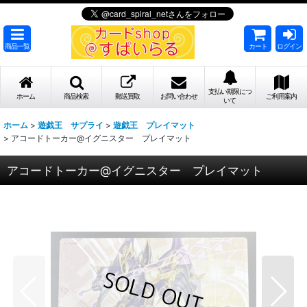
商品一覧
カート
ログイン
支払い期限につ
ホーム
商品検索
郵送買取
お問い合わせ
ご利用案内
いて
ホーム
>
遊戯王 サプライ
>
遊戯王 プレイマット
>
アコードトーカー@イグニスター プレイマット
アコードトーカー@イグニスター プレイマット