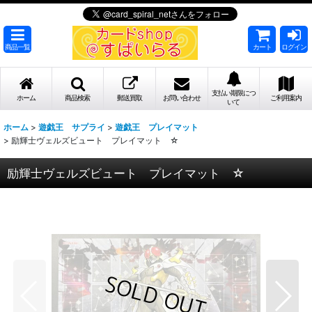
商品一覧
カート
ログイン
支払い期限につ
ホーム
商品検索
郵送買取
お問い合わせ
ご利用案内
いて
ホーム
>
遊戯王 サプライ
>
遊戯王 プレイマット
>
励輝士ヴェルズビュート プレイマット ☆
励輝士ヴェルズビュート プレイマット ☆