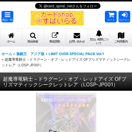
商品一覧
カート
ログイン
支払い期限につ
ホーム
商品検索
郵送買取
お問い合わせ
ご利用案内
いて
ホーム
>
遊戯王 アジア版
>
LIMIT OVER SPECIAL PACK Vol.1
>
超魔導竜騎士－ドラグーン・オブ・レッドアイズ OFプリズマティックシークレ
ットレア（LOSP-JP001）
超魔導竜騎士－ドラグーン・オブ・レッドアイズ OFプ
リズマティックシークレットレア（LOSP-JP001）