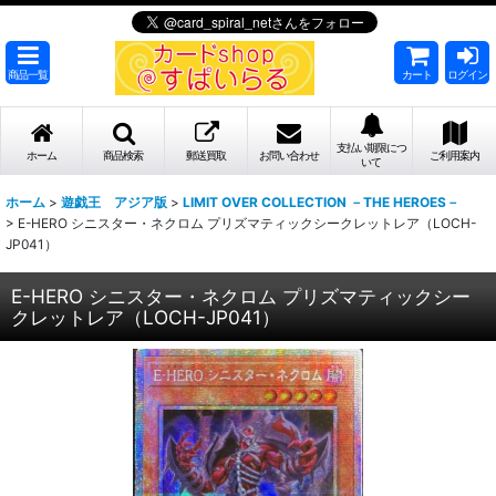
商品一覧
カート
ログイン
支払い期限につ
ホーム
商品検索
郵送買取
お問い合わせ
ご利用案内
いて
ホーム
>
遊戯王 アジア版
>
LIMIT OVER COLLECTION －THE HEROES－
>
E-HERO シニスター・ネクロム プリズマティックシークレットレア（LOCH-
JP041）
E-HERO シニスター・ネクロム プリズマティックシー
クレットレア（LOCH-JP041）