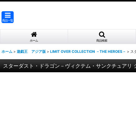
商品一覧
ホーム
商品検索
ホーム
>
遊戯王 アジア版
>
LIMIT OVER COLLECTION －THE HEROES－
>
ス
スターダスト・ドラゴン－ヴィクテム・サンクチュアリ シー