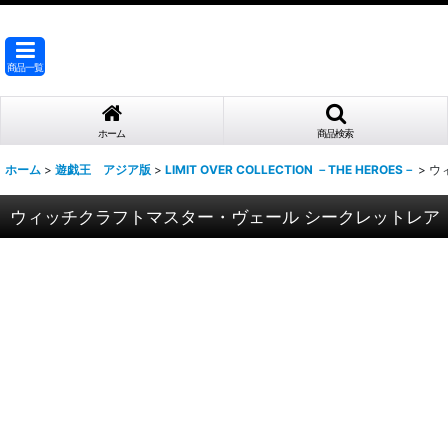
商品一覧
ホーム
商品検索
ホーム
>
遊戯王 アジア版
>
LIMIT OVER COLLECTION －THE HEROES－
>
ウ
ウィッチクラフトマスター・ヴェール シークレットレア（LO