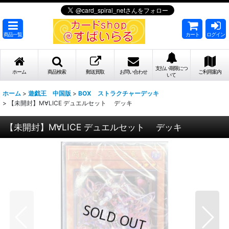
商品一覧
カート
ログイン
支払い期限につ
ホーム
商品検索
郵送買取
お問い合わせ
ご利用案内
いて
ホーム
>
遊戯王 中国版
>
BOX ストラクチャーデッキ
>
【未開封】M∀LICE デュエルセット デッキ
【未開封】M∀LICE デュエルセット デッキ