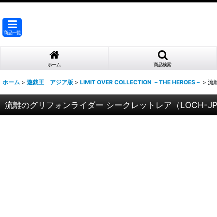
商品一覧
ホーム
商品検索
ホーム
>
遊戯王 アジア版
>
LIMIT OVER COLLECTION －THE HEROES－
>
流
流離のグリフォンライダー シークレットレア（LOCH-JP