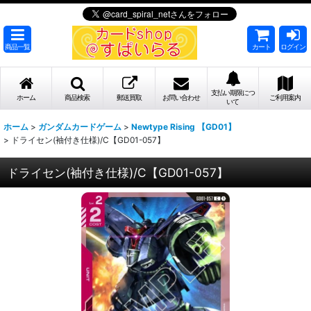
商品一覧
カート
ログイン
支払い期限につ
ホーム
商品検索
郵送買取
お問い合わせ
ご利用案内
いて
ホーム
>
ガンダムカードゲーム
>
Newtype Rising 【GD01】
>
ドライセン(袖付き仕様)/C【GD01-057】
ドライセン(袖付き仕様)/C【GD01-057】