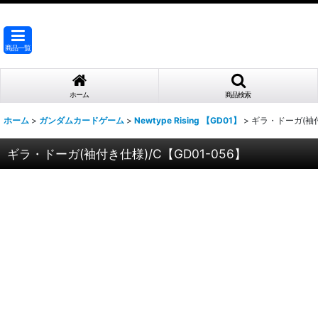
商品一覧
ホーム
商品検索
ホーム
>
ガンダムカードゲーム
>
Newtype Rising 【GD01】
>
ギラ・ドーガ(袖付き
ギラ・ドーガ(袖付き仕様)/C【GD01-056】