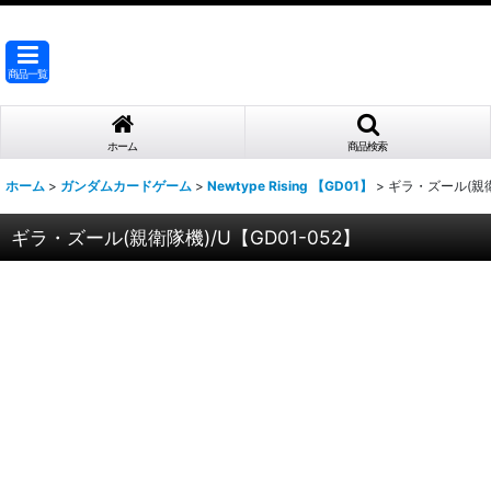
商品一覧
ホーム
商品検索
ホーム
>
ガンダムカードゲーム
>
Newtype Rising 【GD01】
>
ギラ・ズール(親衛隊
ギラ・ズール(親衛隊機)/U【GD01-052】