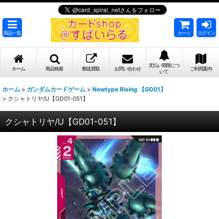
商品一覧
カート
ログイン
支払い期限につ
ホーム
商品検索
郵送買取
お問い合わせ
ご利用案内
いて
ホーム
>
ガンダムカードゲーム
>
Newtype Rising 【GD01】
>
クシャトリヤ/U【GD01-051】
クシャトリヤ/U【GD01-051】