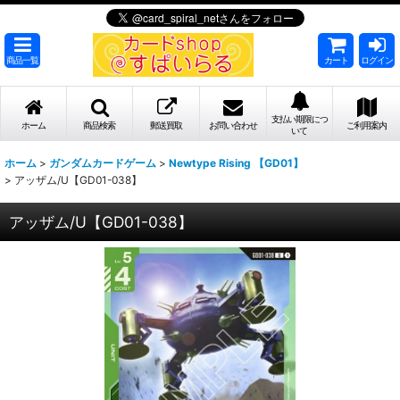
商品一覧
カート
ログイン
支払い期限につ
ホーム
商品検索
郵送買取
お問い合わせ
ご利用案内
いて
ホーム
>
ガンダムカードゲーム
>
Newtype Rising 【GD01】
>
アッザム/U【GD01-038】
アッザム/U【GD01-038】