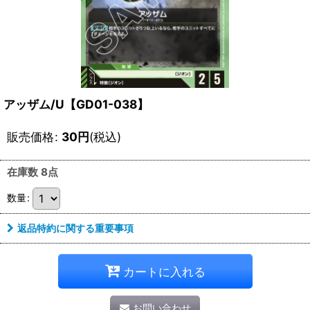
アッザム/U【GD01-038】
販売価格
:
30
円
(税込)
在庫数 8点
数量
:
返品特約に関する重要事項
カートに入れる
お問い合わせ