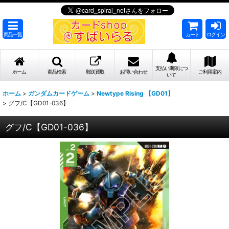
商品一覧
カート
ログイン
支払い期限につ
ホーム
商品検索
郵送買取
お問い合わせ
ご利用案内
いて
ホーム
>
ガンダムカードゲーム
>
Newtype Rising 【GD01】
>
グフ/C【GD01-036】
グフ/C【GD01-036】