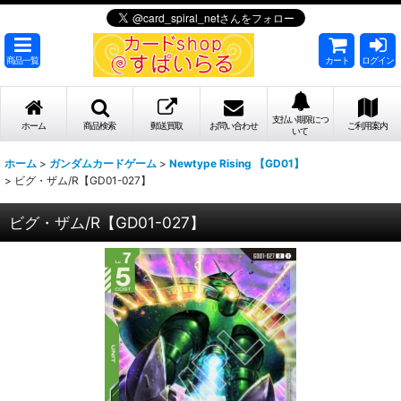
商品一覧
カート
ログイン
支払い期限につ
ホーム
商品検索
郵送買取
お問い合わせ
ご利用案内
いて
ホーム
>
ガンダムカードゲーム
>
Newtype Rising 【GD01】
>
ビグ・ザム/R【GD01-027】
ビグ・ザム/R【GD01-027】