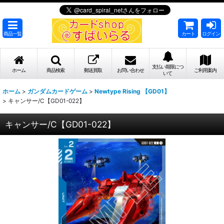
商品一覧
カート
ログイン
支払い期限につ
ホーム
商品検索
郵送買取
お問い合わせ
ご利用案内
いて
ホーム
>
ガンダムカードゲーム
>
Newtype Rising 【GD01】
>
キャンサー/C【GD01-022】
キャンサー/C【GD01-022】