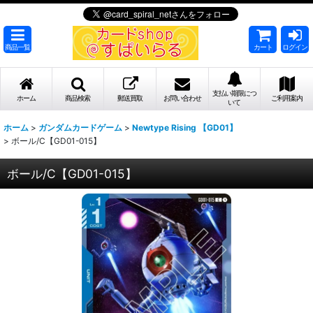
商品一覧
カート
ログイン
支払い期限につ
ホーム
商品検索
郵送買取
お問い合わせ
ご利用案内
いて
ホーム
>
ガンダムカードゲーム
>
Newtype Rising 【GD01】
>
ボール/C【GD01-015】
ボール/C【GD01-015】