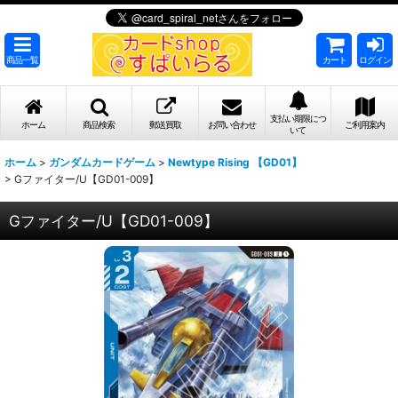
商品一覧
カート
ログイン
支払い期限につ
ホーム
商品検索
郵送買取
お問い合わせ
ご利用案内
いて
ホーム
>
ガンダムカードゲーム
>
Newtype Rising 【GD01】
>
Gファイター/U【GD01-009】
Gファイター/U【GD01-009】