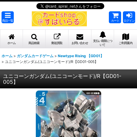
商品一覧
カート
ログイン
支払い期限につ
ホーム
商品検索
郵送買取
お問い合わせ
ご利用案内
いて
ホーム
>
ガンダムカードゲーム
>
Newtype Rising 【GD01】
>
ユニコーンガンダム(ユニコーンモード)/R【GD01-005】
ユニコーンガンダム(ユニコーンモード)/R【GD01-
005】