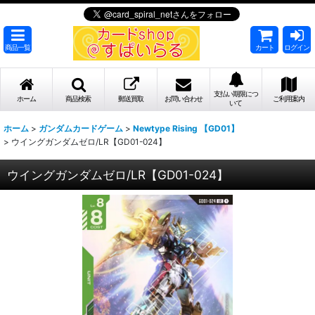
商品一覧
カート
ログイン
支払い期限につ
ホーム
商品検索
郵送買取
お問い合わせ
ご利用案内
いて
ホーム
>
ガンダムカードゲーム
>
Newtype Rising 【GD01】
>
ウイングガンダムゼロ/LR【GD01-024】
ウイングガンダムゼロ/LR【GD01-024】