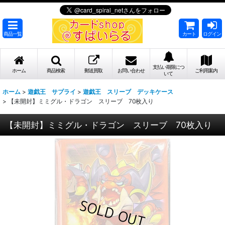
商品一覧
カート
ログイン
支払い期限につ
ホーム
商品検索
郵送買取
お問い合わせ
ご利用案内
いて
ホーム
>
遊戯王 サプライ
>
遊戯王 スリーブ デッキケース
>
【未開封】ミミグル・ドラゴン スリーブ 70枚入り
【未開封】ミミグル・ドラゴン スリーブ 70枚入り