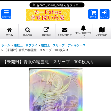
商品一覧
カート
ログイン
支払い期限につ
ホーム
商品検索
郵送買取
お問い合わせ
ご利用案内
いて
ホーム
>
遊戯王 サプライ
>
遊戯王 スリーブ デッキケース
>
【未開封】青眼の精霊龍 スリーブ 100枚入り
【未開封】青眼の精霊龍 スリーブ 100枚入り