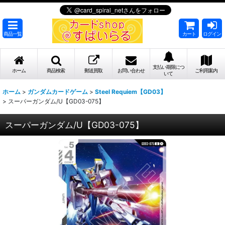
商品一覧
カート
ログイン
支払い期限につ
ホーム
商品検索
郵送買取
お問い合わせ
ご利用案内
いて
ホーム
>
ガンダムカードゲーム
>
Steel Requiem【GD03】
>
スーパーガンダム/U【GD03-075】
スーパーガンダム/U【GD03-075】