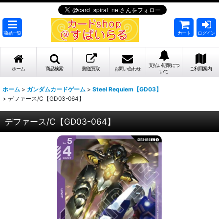
商品一覧
カート
ログイン
支払い期限につ
ホーム
商品検索
郵送買取
お問い合わせ
ご利用案内
いて
ホーム
>
ガンダムカードゲーム
>
Steel Requiem【GD03】
>
デファース/C【GD03-064】
デファース/C【GD03-064】