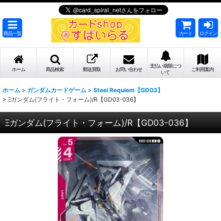
商品一覧
カート
ログイン
支払い期限につ
ホーム
商品検索
郵送買取
お問い合わせ
ご利用案内
いて
ホーム
>
ガンダムカードゲーム
>
Steel Requiem【GD03】
>
Ξガンダム(フライト・フォーム)/R【GD03-036】
Ξガンダム(フライト・フォーム)/R【GD03-036】