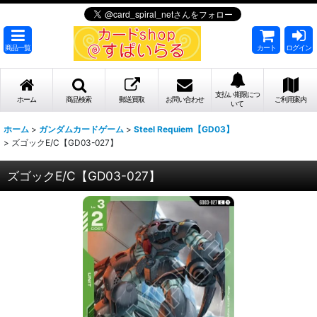
商品一覧
カート
ログイン
支払い期限につ
ホーム
商品検索
郵送買取
お問い合わせ
ご利用案内
いて
ホーム
>
ガンダムカードゲーム
>
Steel Requiem【GD03】
>
ズゴックE/C【GD03-027】
ズゴックE/C【GD03-027】