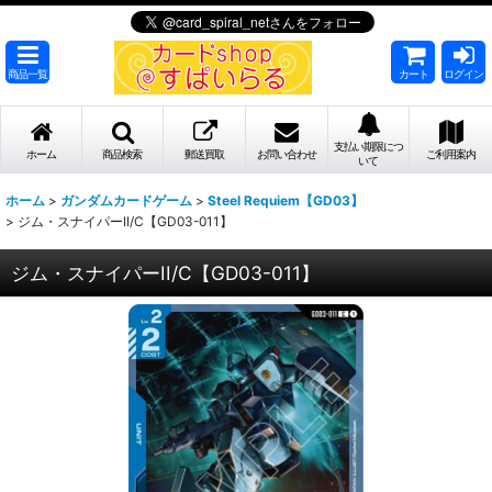
商品一覧
カート
ログイン
支払い期限につ
ホーム
商品検索
郵送買取
お問い合わせ
ご利用案内
いて
ホーム
>
ガンダムカードゲーム
>
Steel Requiem【GD03】
>
ジム・スナイパーII/C【GD03-011】
ジム・スナイパーII/C【GD03-011】