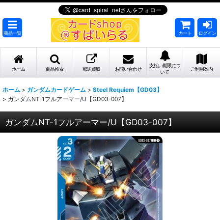
商品一覧
カート
ログイン
支払い期限につ
ホーム
商品検索
郵送買取
お問い合わせ
ご利用案内
いて
ホーム
>
ガンダムカードゲーム
>
Steel Requiem【GD03】
>
ガンダムNT-1フルアーマー/U【GD03-007】
ガンダムNT-1フルアーマー/U【GD03-007】