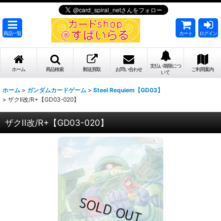
商品一覧
カート
ログイン
支払い期限につ
ホーム
商品検索
郵送買取
お問い合わせ
ご利用案内
いて
ホーム
>
ガンダムカードゲーム
>
Steel Requiem【GD03】
>
ザクII改/R+【GD03-020】
ザクII改/R+【GD03-020】