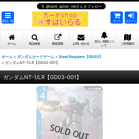
商品一覧
カート
ログイン
支払い期限につ
ホーム
商品検索
郵送買取
お問い合わせ
ご利用案内
いて
ホーム
>
ガンダムカードゲーム
>
Steel Requiem【GD03】
>
ガンダムNT-1/LR【GD03-001】
ガンダムNT-1/LR【GD03-001】