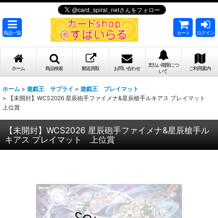
商品一覧
カート
ログイン
支払い期限につ
ホーム
商品検索
郵送買取
お問い合わせ
ご利用案内
いて
ホーム
>
遊戯王 サプライ
>
遊戯王 プレイマット
>
【未開封】WCS2026 星辰砲手ファイメナ&星辰槍手ルキアス プレイマット
上位賞
【未開封】WCS2026 星辰砲手ファイメナ&星辰槍手ル
キアス プレイマット 上位賞