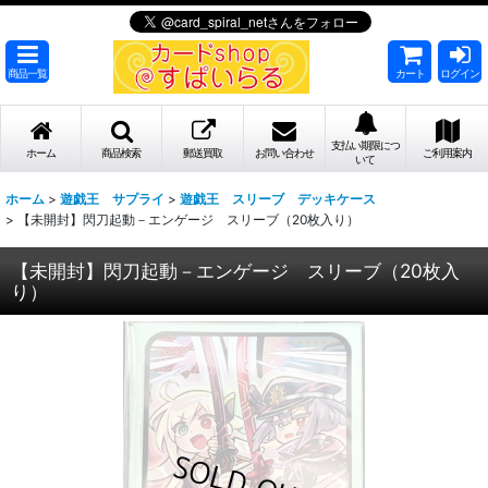
商品一覧
カート
ログイン
支払い期限につ
ホーム
商品検索
郵送買取
お問い合わせ
ご利用案内
いて
ホーム
>
遊戯王 サプライ
>
遊戯王 スリーブ デッキケース
>
【未開封】閃刀起動－エンゲージ スリーブ（20枚入り）
【未開封】閃刀起動－エンゲージ スリーブ（20枚入
り）