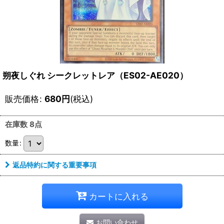
朔夜しぐれ シークレットレア（ES02-AE020）
販売価格
:
680
円
(税込)
在庫数 8点
数量
:
返品特約に関する重要事項
カートに入れる
お問い合わせ