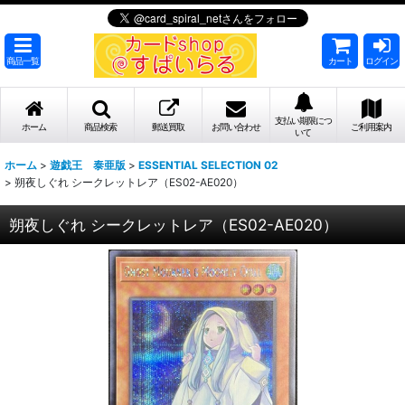
商品一覧
カート
ログイン
支払い期限につ
ホーム
商品検索
郵送買取
お問い合わせ
ご利用案内
いて
ホーム
>
遊戯王 泰亜版
>
ESSENTIAL SELECTION 02
>
朔夜しぐれ シークレットレア（ES02-AE020）
朔夜しぐれ シークレットレア（ES02-AE020）