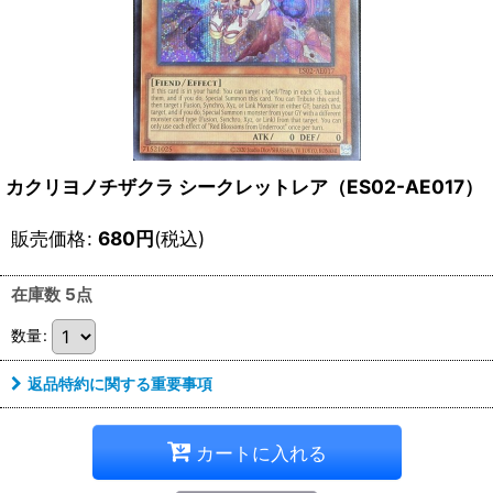
カクリヨノチザクラ シークレットレア（ES02-AE017）
販売価格
:
680
円
(税込)
在庫数 5点
数量
:
返品特約に関する重要事項
カートに入れる