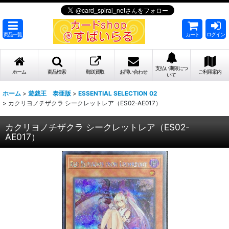
商品一覧
カート
ログイン
支払い期限につ
ホーム
商品検索
郵送買取
お問い合わせ
ご利用案内
いて
ホーム
>
遊戯王 泰亜版
>
ESSENTIAL SELECTION 02
>
カクリヨノチザクラ シークレットレア（ES02-AE017）
カクリヨノチザクラ シークレットレア（ES02-
AE017）