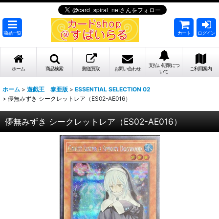
商品一覧
カート
ログイン
支払い期限につ
ホーム
商品検索
郵送買取
お問い合わせ
ご利用案内
いて
ホーム
>
遊戯王 泰亜版
>
ESSENTIAL SELECTION 02
>
儚無みずき シークレットレア（ES02-AE016）
儚無みずき シークレットレア（ES02-AE016）