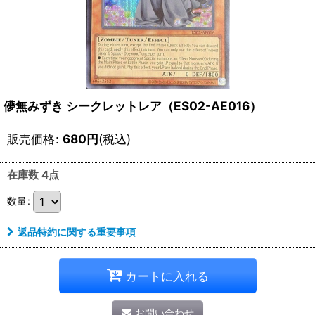
儚無みずき シークレットレア（ES02-AE016）
販売価格
:
680
円
(税込)
在庫数 4点
数量
:
返品特約に関する重要事項
カートに入れる
お問い合わせ