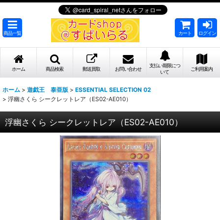
商品一覧
カート
ログイン
支払い期限につ
ホーム
商品検索
郵送買取
お問い合わせ
ご利用案内
いて
ホーム
>
遊戯王 泰亜版
>
ESSENTIAL SELECTION 02
>
浮幽さくら シークレットレア（ES02-AE010）
浮幽さくら シークレットレア（ES02-AE010）