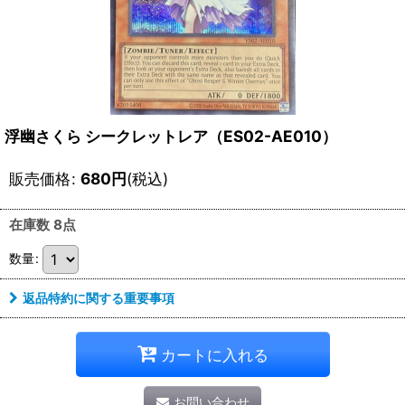
浮幽さくら シークレットレア（ES02-AE010）
販売価格
:
680
円
(税込)
在庫数 8点
数量
:
返品特約に関する重要事項
カートに入れる
お問い合わせ