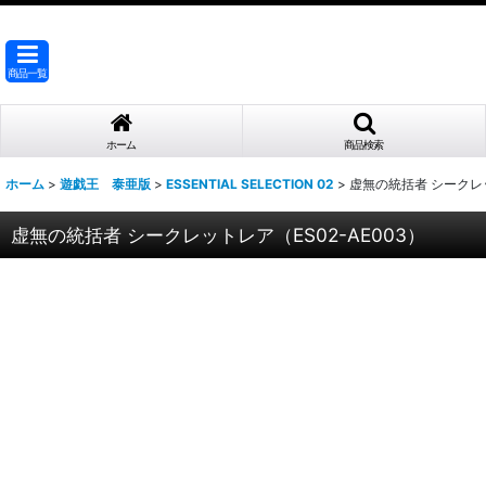
商品一覧
ホーム
商品検索
ホーム
>
遊戯王 泰亜版
>
ESSENTIAL SELECTION 02
>
虚無の統括者 シークレッ
虚無の統括者 シークレットレア（ES02-AE003）