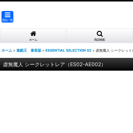
商品一覧
ホーム
商品検索
ホーム
>
遊戯王 泰亜版
>
ESSENTIAL SELECTION 02
>
虚無魔人 シークレットレア
虚無魔人 シークレットレア（ES02-AE002）