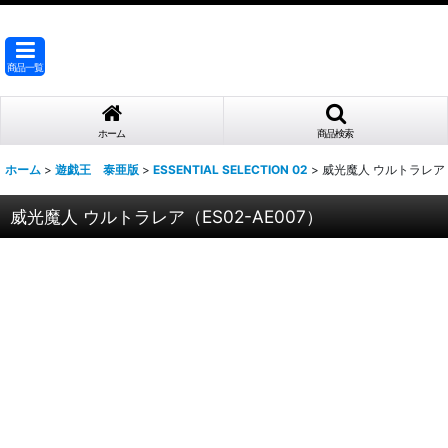
商品一覧
ホーム
商品検索
ホーム
>
遊戯王 泰亜版
>
ESSENTIAL SELECTION 02
>
威光魔人 ウルトラレア（E
威光魔人 ウルトラレア（ES02-AE007）