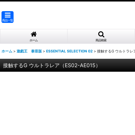
商品一覧
ホーム
商品検索
ホーム
>
遊戯王 泰亜版
>
ESSENTIAL SELECTION 02
>
接触するG ウルトラレア（
接触するG ウルトラレア（ES02-AE015）