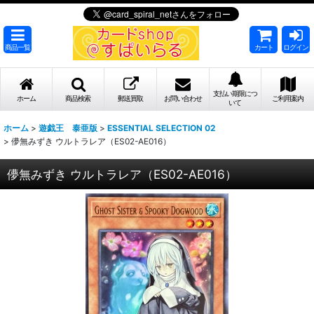
商品一覧
カート
ログイン
支払い期限につ
ホーム
商品検索
郵送買取
お問い合わせ
ご利用案内
いて
ホーム
>
遊戯王 泰亜版
>
ESSENTIAL SELECTION 02
>
儚無みずき ウルトラレア（ES02-AE016）
儚無みずき ウルトラレア（ES02-AE016）