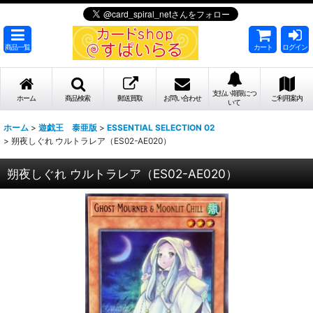
商品一覧
カート
ログイン
支払い期限につ
ホーム
商品検索
郵送買取
お問い合わせ
ご利用案内
いて
ホーム
>
遊戯王 泰亜版
>
ESSENTIAL SELECTION 02
>
朔夜しぐれ ウルトラレア（ES02-AE020）
朔夜しぐれ ウルトラレア（ES02-AE020）