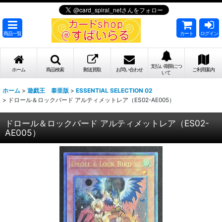
商品一覧
カート
ログイン
支払い期限につ
ホーム
商品検索
郵送買取
お問い合わせ
ご利用案内
いて
ホーム
>
遊戯王 泰亜版
>
ESSENTIAL SELECTION 02
>
ドロール＆ロックバード アルティメットレア（ES02-AE005）
ドロール＆ロックバード アルティメットレア（ES02-
AE005）