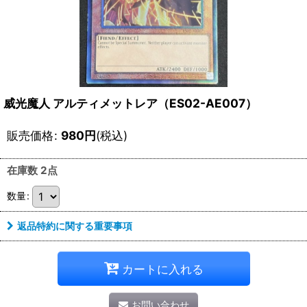
威光魔人 アルティメットレア（ES02-AE007）
販売価格
:
980
円
(税込)
在庫数 2点
数量
:
返品特約に関する重要事項
カートに入れる
お問い合わせ