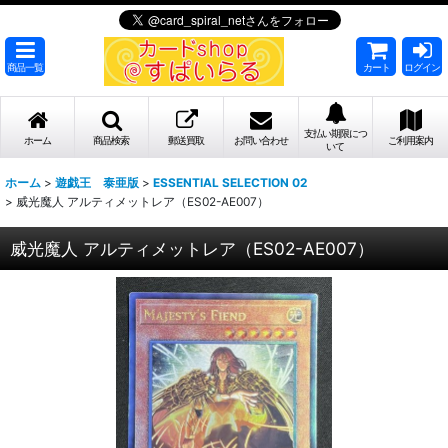
商品一覧
カート
ログイン
支払い期限につ
ホーム
商品検索
郵送買取
お問い合わせ
ご利用案内
いて
ホーム
>
遊戯王 泰亜版
>
ESSENTIAL SELECTION 02
>
威光魔人 アルティメットレア（ES02-AE007）
威光魔人 アルティメットレア（ES02-AE007）