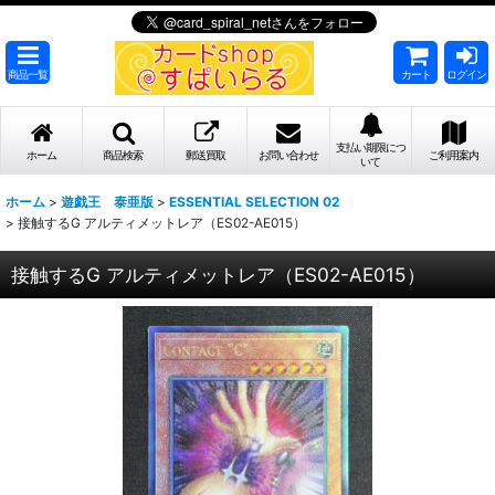
商品一覧
カート
ログイン
支払い期限につ
ホーム
商品検索
郵送買取
お問い合わせ
ご利用案内
いて
ホーム
>
遊戯王 泰亜版
>
ESSENTIAL SELECTION 02
>
接触するG アルティメットレア（ES02-AE015）
接触するG アルティメットレア（ES02-AE015）