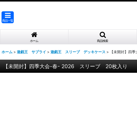
商品一覧
ホーム
商品検索
ホーム
>
遊戯王 サプライ
>
遊戯王 スリーブ デッキケース
>
【未開封】四季大
【未開封】四季大会-春- 2026 スリーブ 20枚入り